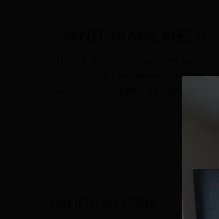
SANITÄRANLAGEN
Unsere Sanitäreinrichtungen vereine
hochwertigen Armaturen, sanitären In
von Sanitärräumen – wir schaffen Räume,
BÄDERGALLERIE