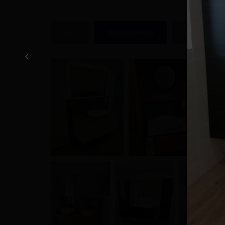
alle
Waschbecken
Badewanne