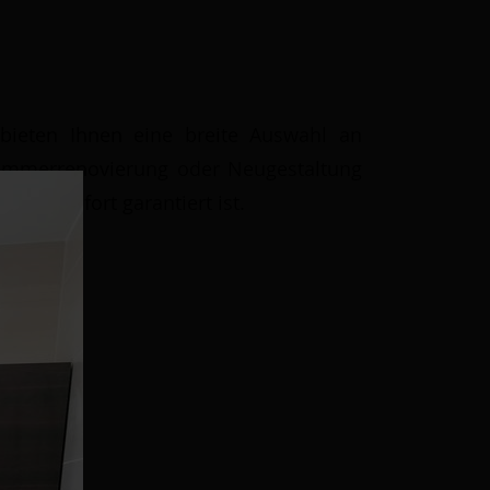
 bieten Ihnen eine breite Auswahl an
ezimmerrenovierung oder Neugestaltung
ter Komfort garantiert ist.