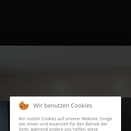
n modernes Design mit funktionaler Ästhetik. Wir
stallationen und barrierefreien Lösungen. Ob Bad
 in denen Funktionalität auf Ästhetik trifft und höchs
Wir benutzen Cookies
Wir nutzen Cookies auf unserer Website. Einige
von ihnen sind essenziell für den Betrieb der
Seite, während andere uns helfen, diese