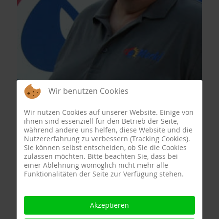
Wir benutzen Cookies
Wir nutzen Cookies auf unserer Website. Einige von
ihnen sind essenziell für den Betrieb der Seite,
während andere uns helfen, diese Website und die
Nutzererfahrung zu verbessern (Tracking Cookies).
Sie können selbst entscheiden, ob Sie die Cookies
zulassen möchten. Bitte beachten Sie, dass bei
einer Ablehnung womöglich nicht mehr alle
Funktionalitäten der Seite zur Verfügung stehen.
Akzeptieren