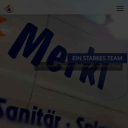
EIN STARKES TEAM
Fachkompetenz, Leidenschaft und Teamgeist - wir sind für Sie da!