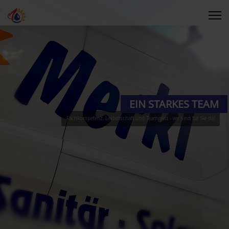
EIN STARKES TEAM
Fachkompetenz, Leidenschaft und Teamgeist - wir sind für Sie da!