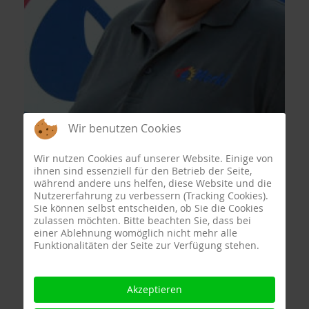
Wir benutzen Cookies
Wir nutzen Cookies auf unserer Website. Einige von
ihnen sind essenziell für den Betrieb der Seite,
während andere uns helfen, diese Website und die
Nutzererfahrung zu verbessern (Tracking Cookies).
Sie können selbst entscheiden, ob Sie die Cookies
zulassen möchten. Bitte beachten Sie, dass bei
einer Ablehnung womöglich nicht mehr alle
Funktionalitäten der Seite zur Verfügung stehen.
Akzeptieren