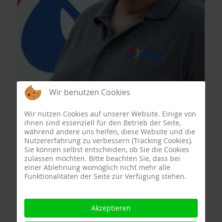
Wir benutzen Cookies
Wir nutzen Cookies auf unserer Website. Einige von
ihnen sind essenziell für den Betrieb der Seite,
während andere uns helfen, diese Website und die
Nutzererfahrung zu verbessern (Tracking Cookies).
Sie können selbst entscheiden, ob Sie die Cookies
zulassen möchten. Bitte beachten Sie, dass bei
einer Ablehnung womöglich nicht mehr alle
Funktionalitäten der Seite zur Verfügung stehen.
Akzeptieren