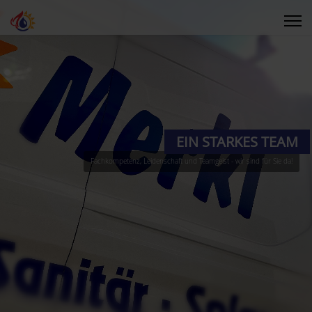
EIN STARKES TEAM
Fachkompetenz, Leidenschaft und Teamgeist - wir sind für Sie da!