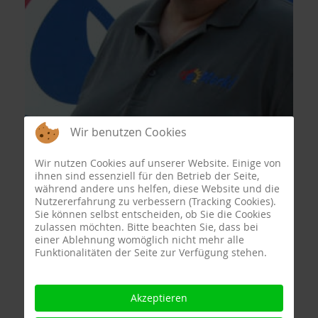
Wir benutzen Cookies
Wir nutzen Cookies auf unserer Website. Einige von
ihnen sind essenziell für den Betrieb der Seite,
während andere uns helfen, diese Website und die
Nutzererfahrung zu verbessern (Tracking Cookies).
Sie können selbst entscheiden, ob Sie die Cookies
zulassen möchten. Bitte beachten Sie, dass bei
einer Ablehnung womöglich nicht mehr alle
Funktionalitäten der Seite zur Verfügung stehen.
Akzeptieren