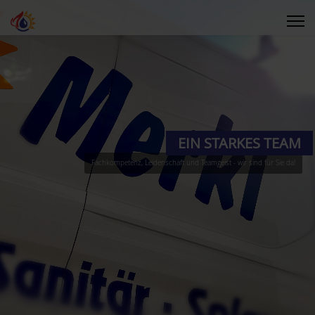
EIN STARKES TEAM
Fachkompetenz, Leidenschaft und Teamgeist - wir sind für Sie da!