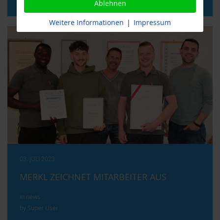
Ablehnen
Weitere Informationen
|
Impressum
03. JULI 2023
MERKL ZEICHNET MITARBEITER AUS
in news
by Super User