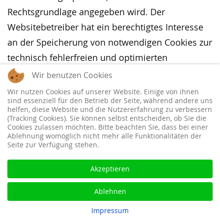
Rechtsgrundlage angegeben wird. Der
Websitebetreiber hat ein berechtigtes Interesse
an der Speicherung von notwendigen Cookies zur
technisch fehlerfreien und optimierten
Bereitstellung seiner Dienste. Sofern eine
Wir benutzen Cookies
Einwilligung zur Speicherung von Cookies und
Wir nutzen Cookies auf unserer Website. Einige von ihnen
sind essenziell für den Betrieb der Seite, während andere uns
vergleichbaren Wiedererkennungstechnologien
helfen, diese Website und die Nutzererfahrung zu verbessern
abgefragt wurde, erfolgt die Verarbeitung
(Tracking Cookies). Sie können selbst entscheiden, ob Sie die
Cookies zulassen möchten. Bitte beachten Sie, dass bei einer
ausschließlich auf Grundlage dieser Einwilligung
Ablehnung womöglich nicht mehr alle Funktionalitäten der
Seite zur Verfügung stehen.
(Art. 6 Abs. 1 lit. a DSGVO und § 25 Abs. 1 TTDSG);
die Einwilligung ist jederzeit widerrufbar.
Akzeptieren
Sie können Ihren Browser so einstellen, dass Sie
Ablehnen
über das Setzen von Cookies informiert werden
Impressum
und Cookies nur im Einzelfall erlauben, die